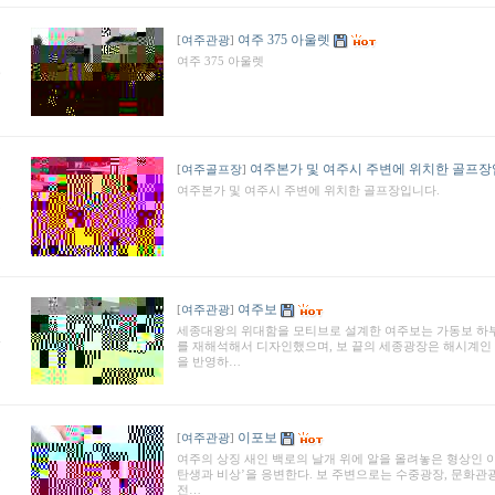
여주 375 아울렛
[
여주관광
]
여주 375 아울렛
6
여주본가 및 여주시 주변에 위치한 골프장
[
여주골프장
]
여주본가 및 여주시 주변에 위치한 골프장입니다.
5
여주보
[
여주관광
]
세종대왕의 위대함을 모티브로 설계한 여주보는 가동보 하
4
를 재해석해서 디자인했으며, 보 끝의 세종광장은 해시계인
을 반영하…
이포보
[
여주관광
]
여주의 상징 새인 백로의 날개 위에 알을 올려놓은 형상인 
3
탄생과 비상’을 응변한다. 보 주변으로는 수중광장, 문화관광
전…