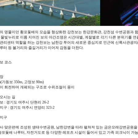
의 명물이던 황포돛배의 모습을 형상화한 강천보는 한강문화관, 강천섬 수변공원과 함
 물빛누리로 이름 지어진 보의 야간조명은 시간대별, 계절별로 각기 다른 분위기를 연
관리센터 역할을 하는 강천보는 남한강 투어의 새로운 중심지로 인근에 신륵사관광지
루터 등 볼거리와 즐길거리가 이어져 감동을 더한다.
보 코스
장
m(가동보 350m, 고정보 90m)
이 회전하며 개폐되는 구조로 수위조절이 용이
오시는 길
 : 경기도 여주시 단현리 26-2
구 : 경기도 여주시 연양리 323-2
지구
사 맞은편에 조성된 생태수변공원, 남한강변을 따라 펼쳐져 있는 금은모래강변공원을 
 황포돛배 나루터, 자전거도로 등 다양한 레포츠 시설이 들어서 있고 가족 피크닉이 가