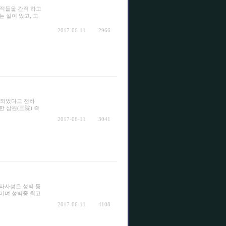
적들을 간직 하고
 설이 있고, 고
2017-06-11
2966
창건되었다고 전하
 삼원(三院) 즉
2017-06-11
3041
파사성은 성벽 등
m이며 성벽중 최고
2017-06-11
4108