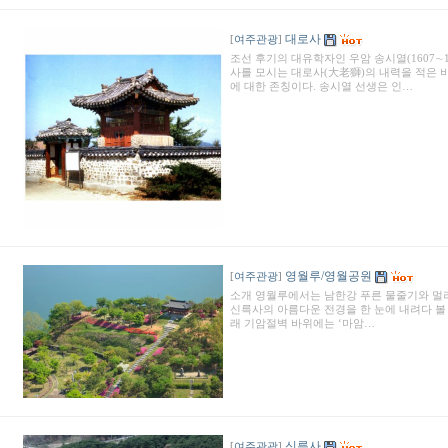
대로사
[
여주관광
]
조선 후기의 대유학자인 우암 송시열(1607∼1
사를 모시는 대로사(大老獅)의 내력을 적은 비
에 대한 존칭이다. 송시열 선생은 인…
영월루/영월공원
[
여주관광
]
소개 영월루에서는 남한강 푸른 물줄기와 멀리
신륵사의 아름다운 전경을 한 눈에 내려다 볼 
래 기암절벽 바위에는 ‘마암…
신륵사
[
여주관광
]