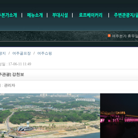
여주본가 휴무일은 
광지
/
여주골프장
/
여주쇼핑
 : 17-06-11 11:49
주관광] 강천보
 :
관리자