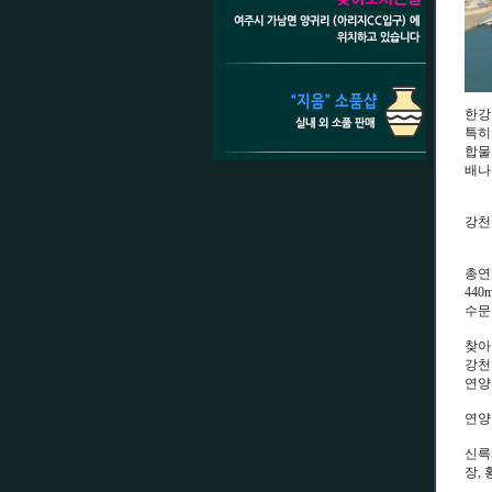
한강
특히
합물
배나
강천
총연
440
수문
찾아
강천보
연양지
연양
신륵
장,