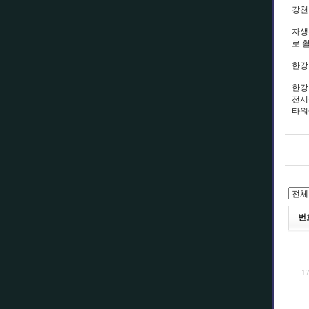
강천
자생
로 
한강
한강
전시
타워
번
1