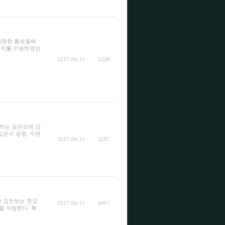
재현한 황포돛배
물지를 수송하였던
2017-06-11
3348
하는 금은모래 강
순이 공원, 수변
2017-06-11
3287
 강천보는 한강
2017-06-11
4097
을 자랑한다. 특