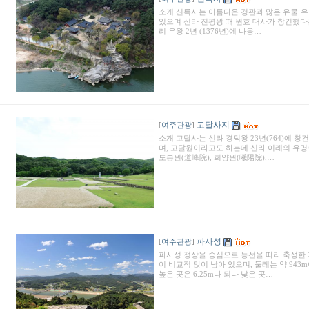
소개 신륵사는 아름다운 경관과 많은 유물·유
있으며 신라 진평왕 때 원효 대사가 창건했다는
려 우왕 2년 (1376년)에 나옹…
고달사지
[
여주관광
]
소개 고달사는 신라 경덕왕 23년(764)에 
며, 고달원이라고도 하는데 신라 이래의 유명한
도봉원(道峰院), 희양원(曦陽院),…
파사성
[
여주관광
]
파사성 정상을 중심으로 능선을 따라 축성한 
이 비교적 많이 남아 있으며, 둘레는 약 943
높은 곳은 6.25m나 되나 낮은 곳…