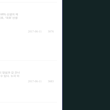
689) 선생의 제
로, ‘대로’선생
2017-06-11
3076
 양섬과 강 건너
수 있다. 누각 아
2017-06-11
3683