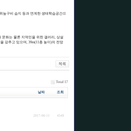
위늪구비 습지 등과 연계한 생태학습공간으
 문화는 물론 지역민을 위한 갤러리, 상설
 갖추고 있으며, 39m(11층 높이)의 전망
Total 17
날짜
조회
2017-06-11
4549