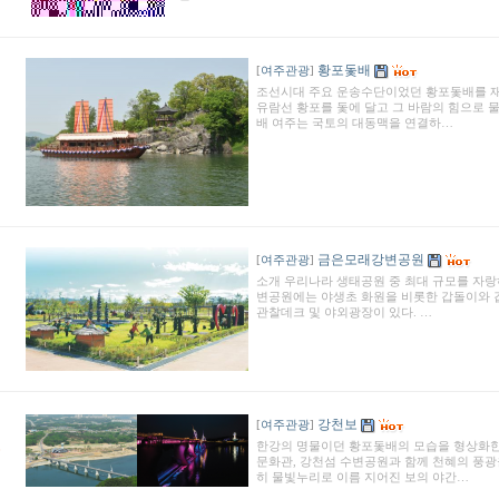
황포돛배
[
여주관광
]
조선시대 주요 운송수단이었던 황포돛배를 
유람선 황포를 돛에 달고 그 바람의 힘으로 
배 여주는 국토의 대동맥을 연결하…
2
금은모래강변공원
[
여주관광
]
소개 우리나라 생태공원 중 최대 규모를 자랑
변공원에는 야생초 화원을 비롯한 갑돌이와 갑
1
관찰데크 및 야외광장이 있다. …
강천보
[
여주관광
]
한강의 명물이던 황포돛배의 모습을 형상화한
0
문화관, 강천섬 수변공원과 함께 천혜의 풍광
히 물빛누리로 이름 지어진 보의 야간…