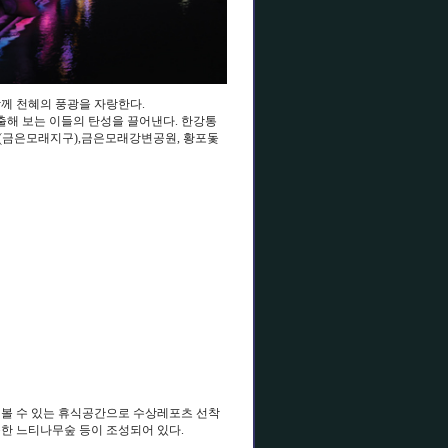
께 천혜의 풍광을 자랑한다.
출해 보는 이들의 탄성을 끌어낸다. 한강통
(금은모래지구),금은모래강변공원, 황포돛
볼 수 있는 휴식공간으로 수상레포츠 선착
능한 느티나무숲 등이 조성되어 있다.