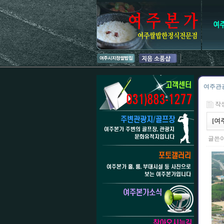
여주관
작성일
[여
글쓴이