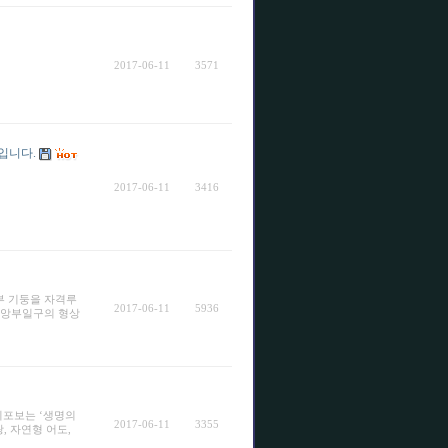
2017-06-11
3571
입니다.
2017-06-11
3416
부 기둥을 자격루
2017-06-11
5936
 앙부일구의 형상
이포보는 ‘생명의
2017-06-11
3355
, 자연형 어도,