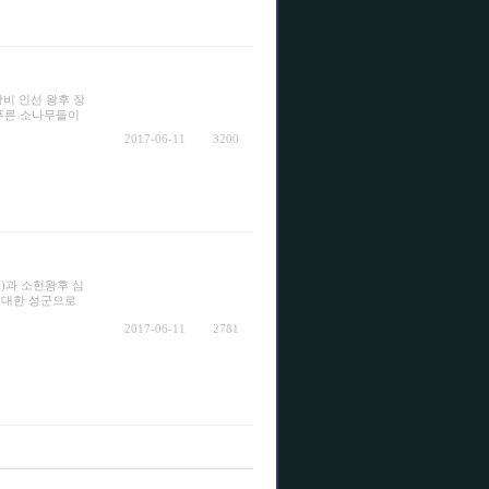
왕비 인선 왕후 장
 푸른 소나무들이
2017-06-11
3200
0)과 소헌왕후 심
위대한 성군으로
2017-06-11
2781