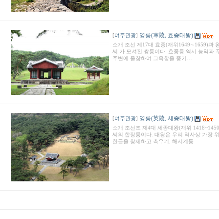
영릉(寧陵, 효종대왕)
[
여주관광
]
소개 조선 제17대 효종(재위1649∼1659)과 
씨 가 모셔진 쌍릉이다. 효종릉 역시 능역과
주변에 울창하여 그윽함을 풍기…
영릉(英陵, 세종대왕)
[
여주관광
]
소개 조선조 제4대 세종대왕(재위 1418~145
씨의 합장릉이다. 대왕은 우리 역사상 가장 
한글을 창제하고 측우기, 해시계등…