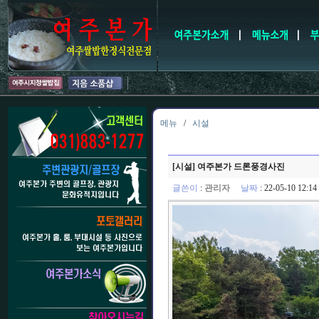
메뉴
/
시설
[시설] 여주본가 드론풍경사진
글쓴이
:
관리자
날짜
: 22-05-10 12: