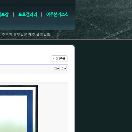
본가 휴무일은 매주 월요일입니다
여주본가는 여주시지정쌀밥집입니다.(오전11