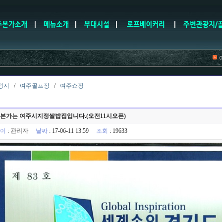
여주
광지
/
여주골프장
/
여주쇼핑
본가는 여주시지정쌀밥집입니다.(오전11시오픈)
이
:
관리자
날짜
: 17-06-11 13:59
조회
: 19633