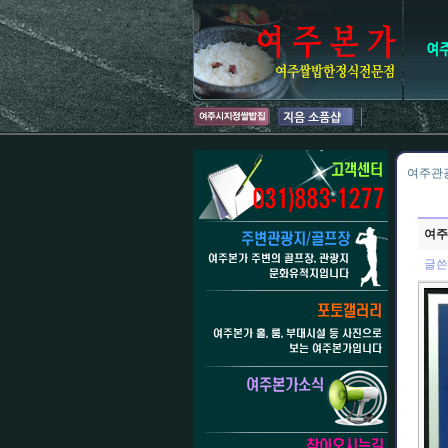
여주관
여주
글쓴